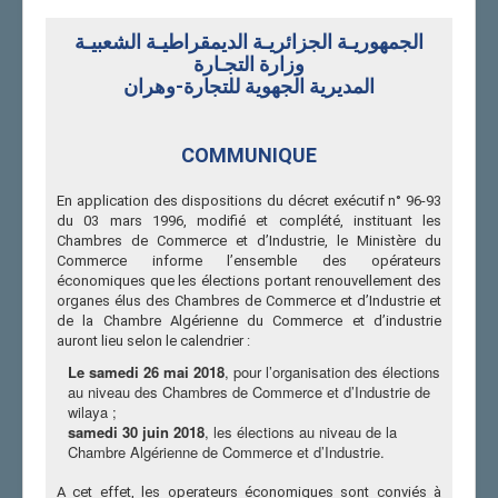
symbole graphique comportant des données et des
informations cryptées se rapportant au commerçant, la
الجمهوريـة الجزائريـة الديمقراطيـة الشعبيـة
lecture du code électronique « RCE », est effectuée par tout
وزارة التجـارة
périphérique doté d''un dispositif de capture d''images, au
المديرية الجهوية للتجارة-وهران
moyen d''une application téléchargeable gratuitement sur le
portail électronique du centre national du registre du
commerce.
COMMUNIQUE
En ce qui concerne la mise à jour des informations
contenues dans le registre du commerce électronique « RCE
En application des dispositions du décret exécutif n° 96-93
» est régulièrement effectuée par les services du centre
du 03 mars 1996, modifié et complété, instituant les
national du registre du commerce.
Chambres de Commerce et d’Industrie, le Ministère du
A cet effet, le Centre National du Registre du Commerce
Commerce informe l’ensemble des opérateurs
invite l’ensemble des commerçants ne détenant pas l''extrait
économiques que les élections portant renouvellement des
du registre du commerce, doté du code électronique « RCE
organes élus des Chambres de Commerce et d’Industrie et
», de se rapprocher auprès des services du Centre National
de la Chambre Algérienne du Commerce et d’industrie
du Registre du Commerce situés au niveau des 48 wilaya,
auront lieu selon le calendrier :
afin de procéder à la modification de leurs extraits de
Le samedi 26 mai 2018
, pour l’organisation des élections
registre du commerce, pour l''obtention du code
au niveau des Chambres de Commerce et d’Industrie de
électronique « RCE ».
wilaya ;
Aussi, le Centre National du Registre du Commerce informe
samedi 30 juin 2018
, les élections au niveau de la
l’ensemble des commerçant que toute détérioration du
Chambre Algérienne de Commerce et d’Industrie.
code électronique « RCE » rend l''extrait du registre du
commerce caduc, dans ce cas, le titulaire du registre du
A cet effet, les operateurs économiques sont conviés à