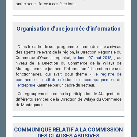
commerce est tenu de demander un duplicata de l''extrait
participer en force à ces élections
du registre du commerce, doté du code électronique « RCE
».
Il est à signaler que les extraits du registre du commerce
non revêtu du code électronique demeurent valides durant
Organisation d’une journée d’information
une période d''une année (1), à compter de la publication du
présent décret au Journal officiel correspondant au 11 avril
2018.
Dans le cadre de son programme interne de mise à niveau
des agents relevant de la région, la Direction Régionale du
Commerce d’Oran a organisé, le
lundi 07 mai 2018,
, au
niveau de la Direction du Commerce de la Wilaya de
Mostaganem une journée d’information à l’intention de ses
fonctionnaires, qui avait pour thème
« le registre de
commerce un outil de création et d’accompagnement de
l’entreprise »
,animée par un cadre du secteur.
Ce regroupement a connu la participation de
24
agents de
différents services de la Direction de Wilaya du Commerce
de Mostaganem.
COMMUNIQUE RELATIF A LA COMMISSION
DES CLAUSES ABUSIVES