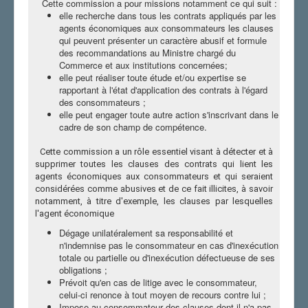
Cette commission a pour missions notamment ce qui suit :
elle recherche dans tous les contrats appliqués par les
agents économiques aux consommateurs les clauses
qui peuvent présenter un caractère abusif et formule
des recommandations au Ministre chargé du
Commerce et aux institutions concernées;
elle peut réaliser toute étude et/ou expertise se
rapportant à l'état d'application des contrats à l'égard
des consommateurs ;
elle peut engager toute autre action s'inscrivant dans le
cadre de son champ de compétence.
Cette commission a un rôle essentiel visant à détecter et à
supprimer toutes les clauses des contrats qui lient les
agents économiques aux consommateurs et qui seraient
considérées comme abusives et de ce fait illicites, à savoir
notamment, à titre d'exemple, les clauses par lesquelles
l'agent économique
Dégage unilatéralement sa responsabilité et
n'indemnise pas le consommateur en cas d'inexécution
totale ou partielle ou d'inexécution défectueuse de ses
obligations ;
Prévoit qu'en cas de litige avec le consommateur,
celui-ci renonce à tout moyen de recours contre lui ;
Impose au consommateur des clauses dont il n'a pas