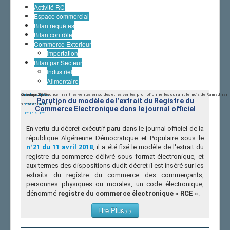
Centre Algérien du contrôle de la Qualité et de
Activité RC
l'Emballage (CACQE)
Espace commercial
Organisation et Missions||Services et Bureaux
Bilan requêtes
Liens vers nos Services|| Téléphone Fax
Bilan contrôle
Textes Réglementaires||Lois
Commerce Exterieur
Textes Réglementaires
importation
Activités Commerciales
Bilan par Secteur
Pratiques Commerciales
Industriel
Concurrence
Alimentaire
Commerce Exterieur
prix journalier
Lire la suite...
Lire la suite...
sondage2019
Communiqué concernant les ventes en soldes et les ventes promotionnelles durant le mois de Ramadhan
Services Réglementés
Parution du modèle de l’extrait du Registre du
...
Lire la suite...
sacré et l'Aïd El Fitr
Lire la suite...
Espace Consommateur||Conseils et Guides
Commerce Electronique dans le journal officiel
Lire la suite...
Conseils
Annuaire des Associations
En vertu du décret exécutif paru dans le journal officiel de la
Librairie des révus et dépliants
république Algérienne Démocratique et Populaire sous le
n°21 du 11 avril 2018
, il a été fixé le modèle de l'extrait du
registre du commerce délivré sous format électronique, et
aux termes des dispositions dudit décret il est inséré sur les
extraits du registre du commerce des commerçants,
personnes physiques ou morales, un code électronique,
dénommé
registre du commerce électronique « RCE »
.
Lire Plus>>
Le registre du commerce électronique comporte un