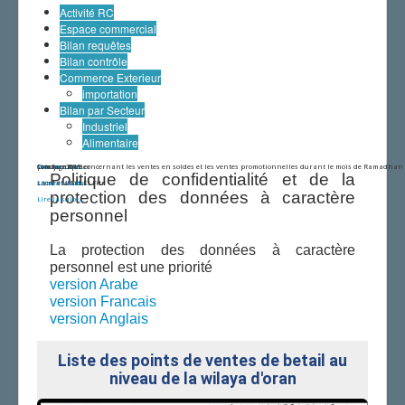
Centre Algérien du contrôle de la Qualité et de
Activité RC
l'Emballage (CACQE)
Espace commercial
Organisation et Missions||Services et Bureaux
Bilan requêtes
Liens vers nos Services|| Téléphone Fax
Bilan contrôle
Textes Réglementaires||Lois
Commerce Exterieur
Textes Réglementaires
importation
Activités Commerciales
Bilan par Secteur
Pratiques Commerciales
Industriel
Concurrence
Alimentaire
Commerce Exterieur
prix journalier
Lire la suite...
Lire la suite...
sondage2019
Communiqué concernant les ventes en soldes et les ventes promotionnelles durant le mois de Ramadhan
Services Réglementés
Politique de confidentialité et de la
...
Lire la suite...
sacré et l'Aïd El Fitr
Lire la suite...
Espace Consommateur||Conseils et Guides
protection des données à caractère
Lire la suite...
Conseils
personnel
Annuaire des Associations
Librairie des révus et dépliants
La protection des données à caractère
personnel est une priorité
version Arabe
version Francais
version Anglais
Liste des points de ventes de betail au
niveau de la wilaya d'oran